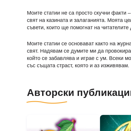
Моите статии не са просто скучни факти –
свят на казината и залаганията. Моята ц
съвети, които ще помогнат на читателите
Моите статии се основават както на журна
свят. Надявам се думите ми да провокира
който се забавлява и играе с ум. Всеки м
със същата страст, която и аз изживявам.
Авторски публикаци