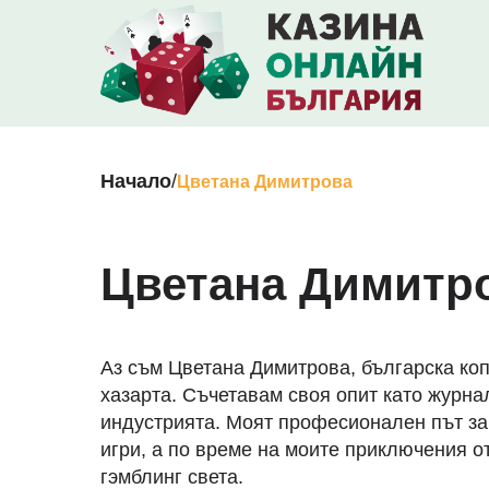
Начало
/
Цветана Димитрова
Цветана Димитр
Аз съм Цветана Димитрова, българска коп
хазарта. Съчетавам своя опит като журна
индустрията. Моят професионален път зап
игри, а по време на моите приключения о
гэмблинг света.