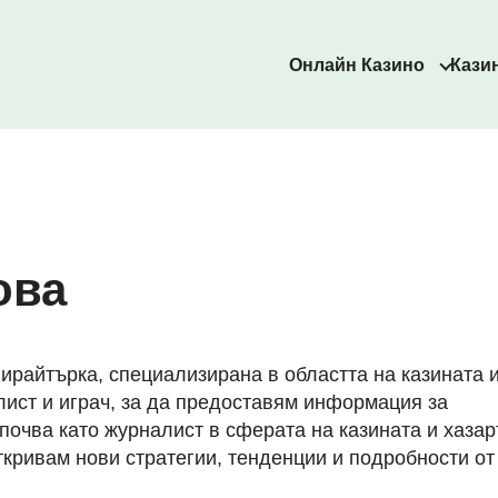
Онлайн Казино
Кази
ова
ирайтърка, специализирана в областта на казината 
лист и играч, за да предоставям информация за
очва като журналист в сферата на казината и хазар
ткривам нови стратегии, тенденции и подробности от