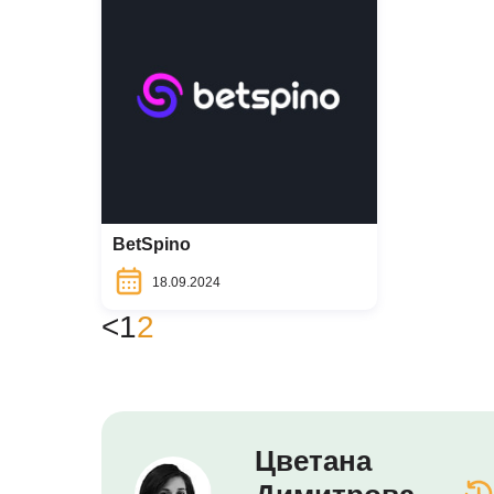
BetSpino
18.09.2024
Разделяне
<
1
2
на
публикациите
на
Цветана