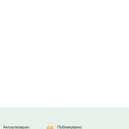
Актуализиран:
Публикувано: