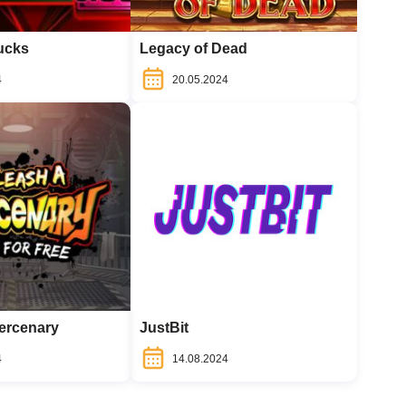
ucks
Legacy of Dead
4
20.05.2024
ercenary
JustBit
4
14.08.2024