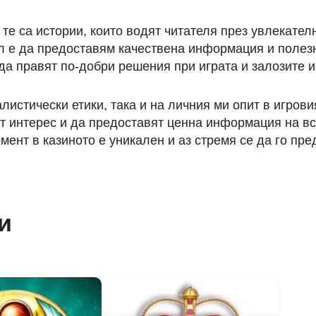
 те са истории, които водят читателя през увлекател
ел е да предоставям качествена информация и полез
 да правят по-добри решения при играта и залозите и
листически етики, така и на личния ми опит в игрови
т интерес и да предоставят ценна информация на вс
омент в казиното е уникален и аз стремя се да го пр
и