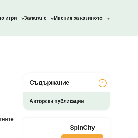
но игри
Залагане
Мнения за казиното
Съдържание
Авторски публикации
и
тните
SpinCity