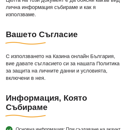
Целта на този документ е да обясни какъв вид
лична информация събираме и как я
използваме.
Вашето Съгласие
С използването на Казина онлайн България,
вие давате съгласието си за нашата Политика
за защита на личните данни и условията,
включени в нея.
Информация, Която
Събираме
Основна информация: При създаване на акаунт