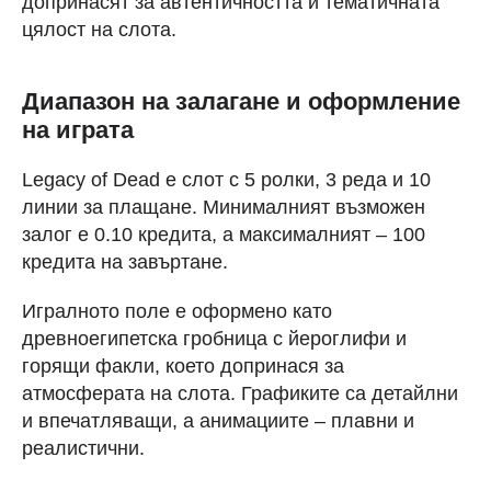
допринасят за автентичността и тематичната
цялост на слота.
Диапазон на залагане и оформление
на играта
Legacy of Dead е слот с 5 ролки, 3 реда и 10
линии за плащане. Минималният възможен
залог е 0.10 кредита, а максималният – 100
кредита на завъртане.
Игралното поле е оформено като
древноегипетска гробница с йероглифи и
горящи факли, което допринася за
атмосферата на слота. Графиките са детайлни
и впечатляващи, а анимациите – плавни и
реалистични.