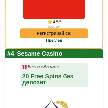
4.5/5
T&Cs 18+
Регистрирай се!
Преглед
#4
Sesame Casino
Бонус за добре дошли
20 Free Spins без
депозит