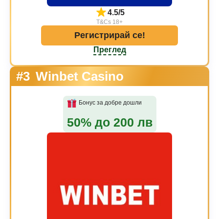
4.5/5
T&Cs 18+
Регистрирай се!
Преглед
#3
Winbet Casino
Бонус за добре дошли
50% до 200 лв