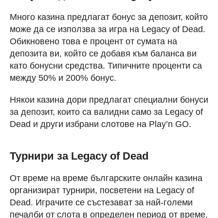
Много казина предлагат бонус за депозит, който
може да се използва за игра на Legacy of Dead.
Обикновено това е процент от сумата на
депозита ви, който се добавя към баланса ви
като бонусни средства. Типичните проценти са
между 50% и 200% бонус.
Някои казина дори предлагат специални бонуси
за депозит, които са валидни само за Legacy of
Dead и други избрани слотове на Play’n GO.
Турнири за Legacy of Dead
От време на време българските онлайн казина
организират турнири, посветени на Legacy of
Dead. Играчите се състезават за най-големи
печалби от слота в определен период от време,