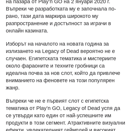
на пазара от Play’n GO на 2 януари 2020 г.
Въпреки че разработката му е започнала по-
рано, тази дата маркира широкото му
разпространение и достъпност за играчи в
онлайн казината.
Изборът на началото на новата година за
излизането на Legacy of Dead вероятно не е
случаен. Египетската тематика и мистериите
около фараоните и техните гробници са
идеална почва за нов слот, който да привлече
вниманието на феновете на този популярен
жанр.
Въпреки че не е първият слот с египетска
тематика от Play’n GO, Legacy of Dead успя да
се утвърди като един от най-успешните им
продукти в този сегмент. Атрактивните визуални
ефекти, увлекателният геймплей и високият