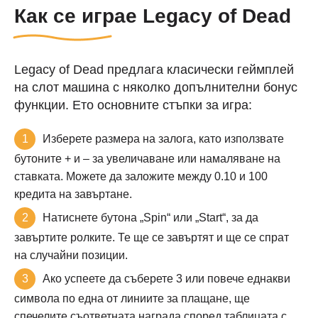
Как се играе Legacy of Dead
Legacy of Dead предлага класически геймплей
на слот машина с няколко допълнителни бонус
функции. Ето основните стъпки за игра:
Изберете размера на залога, като използвате
бутоните + и – за увеличаване или намаляване на
ставката. Можете да заложите между 0.10 и 100
кредита на завъртане.
Натиснете бутона „Spin“ или „Start“, за да
завъртите ролките. Те ще се завъртят и ще се спрат
на случайни позиции.
Ако успеете да съберете 3 или повече еднакви
символа по една от линиите за плащане, ще
спечелите съответната награда според таблицата с