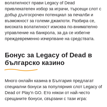
волатилност прави Legacy of Dead
привлекателен избор за играчи, търсещи слот с
добър дългосрочен потенциал за печалби и
възможност за големи джакпоти. Разбира се,
високата волатилност изисква по-внимателно
управление на банкрола, за да се избегне
преждевременно изчерпване на средствата.
Бонус за Legacy of Dead в
българско казино
Много онлайн казина в България предлагат
специални бонуси за популярния слот Legacy of
Dead от Play’n GO. Ето някои от най-често
срещаните бонуси, свързани с тази игра: