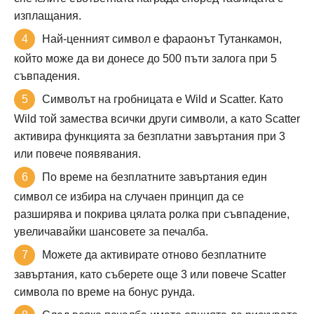
изплащания.
Най-ценният символ е фараонът Тутанкамон,
който може да ви донесе до 500 пъти залога при 5
съвпадения.
Символът на гробницата е Wild и Scatter. Като
Wild той замества всички други символи, а като Scatter
активира функцията за безплатни завъртания при 3
или повече появявания.
По време на безплатните завъртания един
символ се избира на случаен принцип да се
разширява и покрива цялата ролка при съвпадение,
увеличавайки шансовете за печалба.
Можете да активирате отново безплатните
завъртания, като съберете още 3 или повече Scatter
символа по време на бонус рунда.