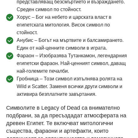
представляващ безсмъртието и възраждането.
Среден символ по стойност.
Хорус – Бог на небето и царската власт в
египетската митология. Висок символ по
стойност.
Анубис – Богът на мъртвите и балсамирането.
Един от най-ценните символи в играта.
Фараон – Изобразява Тутанкамон, легендарния
египетски фараон. Най-ценният символ, даващ
най-големите печалби.
Гробница – Този символ изпълнява ролята на
Wild и Scatter. Заменя всички други символи и
активира безплатните завъртания.
Символите в Legacy of Dead са внимателно
подбрани, за да пресъздадат атмосферата на
древен Египет. Те включват митологични
същества, фараони и артефакти, които