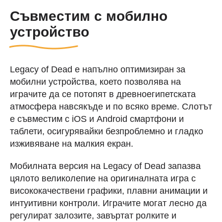
Съвместим с мобилно
устройство
Legacy of Dead е напълно оптимизиран за
мобилни устройства, което позволява на
играчите да се потопят в древноегипетската
атмосфера навсякъде и по всяко време. Слотът
е съвместим с iOS и Android смартфони и
таблети, осигурявайки безпроблемно и гладко
изживяване на малкия екран.
Мобилната версия на Legacy of Dead запазва
цялото великолепие на оригиналната игра с
висококачествени графики, плавни анимации и
интуитивни контроли. Играчите могат лесно да
регулират залозите, завъртат ролките и