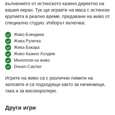
вълнението от истинското казино директно на
вашия екран. Тук ще играете на маса с истински
крупиета в реално време, предавани на живо от
специално студио. Изборът включва:
Живо Блекджек
Жива Рулетка
Жива Бакара
Живо Казино Холдем
Монополи на живо
Dream Catcher
Игрите на живо са с различни лимити на
залозите и са подходящи както за начинаещи,
така и за високоролери.
Други игри