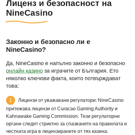
Лиценз и безопасност на
NineCasino
Законно и безопасно ли е
NineCasino?
Да, NineCasino е напълно законно и безопасно
онлайн казино
за играчите от България. Ето
няколко ключови факта, които потвърждават
това:
Лицензи от уважавани регулатори: NineCasino
притежава лицензи от Curacao Gaming Authority и
Kahnawake Gaming Commission. Тези регулаторни
органи следят стриктно за спазването на правилата и
честната игра в лицензираните от тях казина.