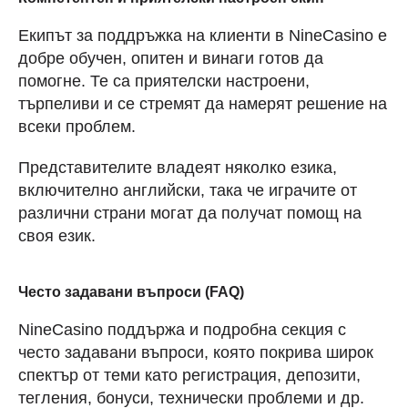
Екипът за поддръжка на клиенти в NineCasino е
добре обучен, опитен и винаги готов да
помогне. Те са приятелски настроени,
търпеливи и се стремят да намерят решение на
всеки проблем.
Представителите владеят няколко езика,
включително английски, така че играчите от
различни страни могат да получат помощ на
своя език.
Често задавани въпроси (FAQ)
NineCasino поддържа и подробна секция с
често задавани въпроси, която покрива широк
спектър от теми като регистрация, депозити,
тегления, бонуси, технически проблеми и др.