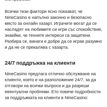
Всички тези фактори ясно показват, че
NineCasino е напълно законно и безопасно
място за онлайн хазарт. Играчите могат да се
насладят на любимите си игри със спокойствие,
знаейки, че техните интереси са защитени.
Разбира се, винаги е добре да се играе разумно
и да не се прекалява с хазарта.
24/7 поддръжка на клиенти
NineCasino предлага отлично обслужване на
клиенти, което е на разположение 24/7, за да
отговори на всички въпроси и да разреши
евентуални проблеми. Ето повече подробности
за поддръжката на клиенти в NineCasino: