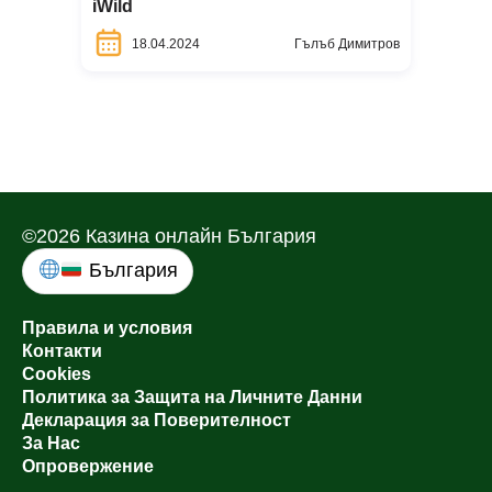
iWild
18.04.2024
Гълъб Димитров
©2026 Казина онлайн България
България
Правила и условия
Контакти
Cookies
Политика за Защита на Личните Данни
Декларация за Поверителност
За Нас
Опровержение