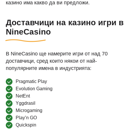
казино има какво да ви предложи.
Доставчици на казино игри в
NineCasino
В NineCasino ще намерите игри от над 70
доставчици, сред които някои от най-
популярните имена в индустрията:
Pragmatic Play
Evolution Gaming
NetEnt
Yggdrasil
Microgaming
Play’n GO
Quickspin