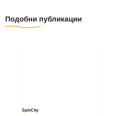
Подобни публикации
SpinCity