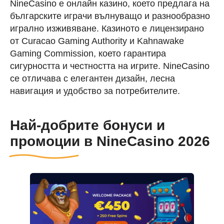
NineCasino е онлайн казино, което предлага на
българските играчи вълнуващо и разнообразно
игрално изживяване. Казиното е лицензирано
от Curacao Gaming Authority и Kahnawake
Gaming Commission, което гарантира
сигурността и честността на игрите. NineCasino
се отличава с елегантен дизайн, лесна
навигация и удобство за потребителите.
Най-добрите бонуси и
промоции в NineCasino 2026