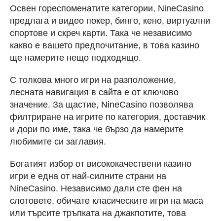
Освен гореспоменатите категории, NineCasino
предлага и видео покер, бинго, кено, виртуални
спортове и скреч карти. Така че независимо
какво е вашето предпочитание, в това казино
ще намерите нещо подходящо.
С толкова много игри на разположение,
лесната навигация в сайта е от ключово
значение. За щастие, NineCasino позволява
филтриране на игрите по категория, доставчик
и дори по име, така че бързо да намерите
любимите си заглавия.
Богатият избор от висококачествени казино
игри е една от най-силните страни на
NineCasino. Независимо дали сте фен на
слотовете, обичате класическите игри на маса
или търсите тръпката на джакпотите, това