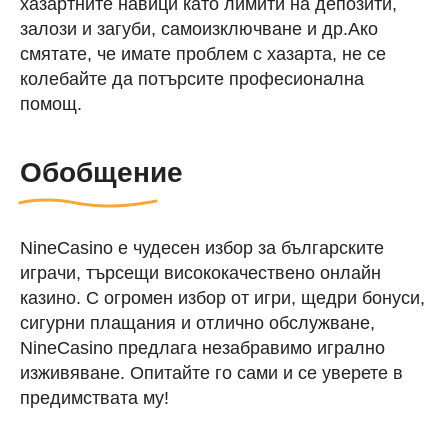
хазартните навици като лимити на депозити,
залози и загуби, самоизключване и др.Ако
смятате, че имате проблем с хазарта, не се
колебайте да потърсите професионална
помощ.
Обобщение
NineCasino е чудесен избор за българските
играчи, търсещи висококачествено онлайн
казино. С огромен избор от игри, щедри бонуси,
сигурни плащания и отлично обслужване,
NineCasino предлага незабравимо игрално
изживяване. Опитайте го сами и се уверете в
предимствата му!