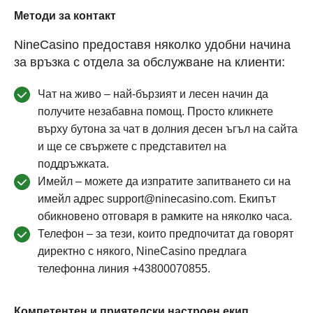
Методи за контакт
NineCasino предоставя няколко удобни начина
за връзка с отдела за обслужване на клиенти:
Чат на живо – най-бързият и лесен начин да
получите незабавна помощ. Просто кликнете
върху бутона за чат в долния десен ъгъл на сайта
и ще се свържете с представител на
поддръжката.
Имейл – можете да изпратите запитването си на
имейл адрес
support@ninecasino.com
. Екипът
обикновено отговаря в рамките на няколко часа.
Телефон – за тези, които предпочитат да говорят
директно с някого, NineCasino предлага
телефонна линия +43800070855.
Компетентен и приятелски настроен екип