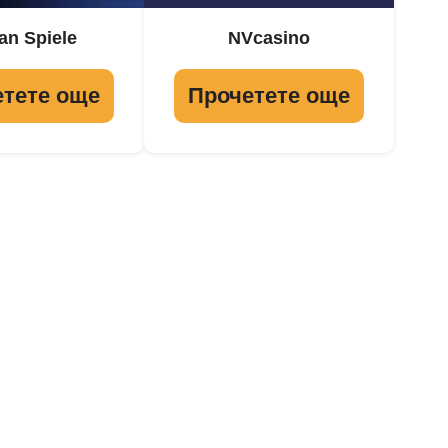
an Spiele
NVcasino
етете още
Прочетете още