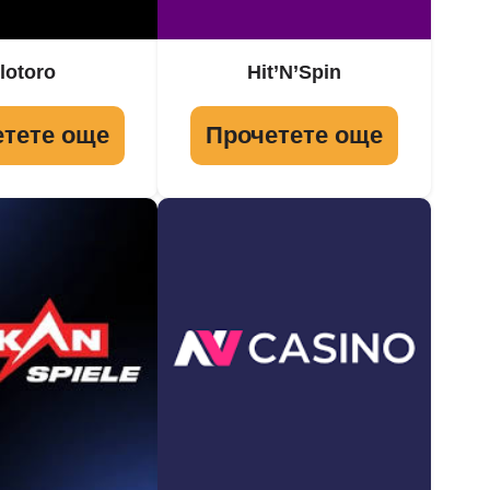
lotoro
Hit’N’Spin
етете още
Прочетете още