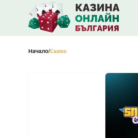
Начало
/
Casino