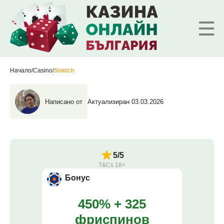
Начало
/
Casino
/
Snatch
Написано от
Актуализиран 03.03.2026
5/5
T&Cs 18+
Бонус
450% + 325
фриспинов