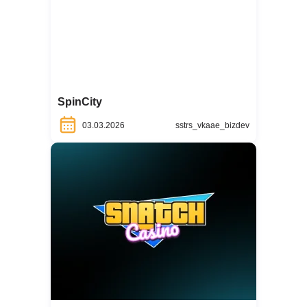
SpinCity
03.03.2026
sstrs_vkaae_bizdev