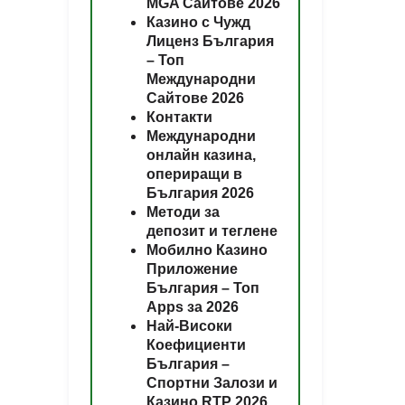
MGA Сайтове 2026
Казино с Чужд
Лиценз България
– Топ
Международни
Сайтове 2026
Контакти
Международни
онлайн казина,
опериращи в
България 2026
Методи за
депозит и теглене
Мобилно Казино
Приложение
България – Топ
Apps за 2026
Най-Високи
Коефициенти
България –
Спортни Залози и
Казино RTP 2026