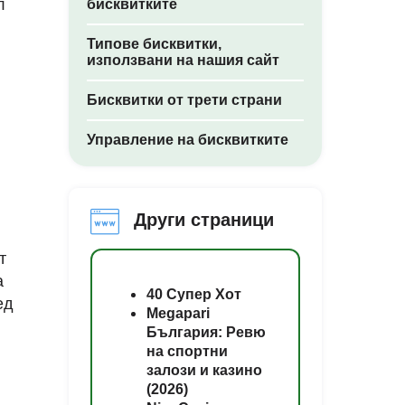
л
бисквитките
Типове бисквитки,
използвани на нашия сайт
Бисквитки от трети страни
Управление на бисквитките
Други страници
т
а
40 Супер Хот
ед
Megapari
България: Ревю
на спортни
залози и казино
(2026)