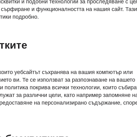
бисквитки и подобни технологии за проследяване с це
сърфиране и функционалността на нашия сайт. Тази
ктики подробно.
тките
 които уебсайтът съхранява на вашия компютър или
ето ви. Те се използват за разпознаване на вашето
 политика покрива всички технологии, които събира
лужат за различни цели, като например запомняне н
предоставяне на персонализирано съдържание, спор