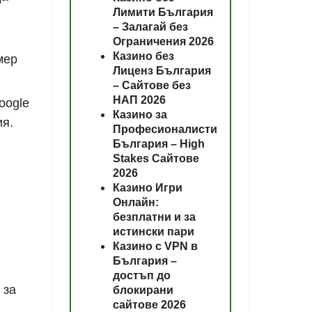
Лимити България
– Залагай без
Ограничения 2026
Казино без
мер
Лиценз България
– Сайтове без
НАП 2026
oogle
Казино за
ия.
Професионалисти
България – High
Stakes Сайтове
2026
Казино Игри
Онлайн:
безплатни и за
истински пари
Казино с VPN в
България –
достъп до
 за
блокирани
сайтове 2026