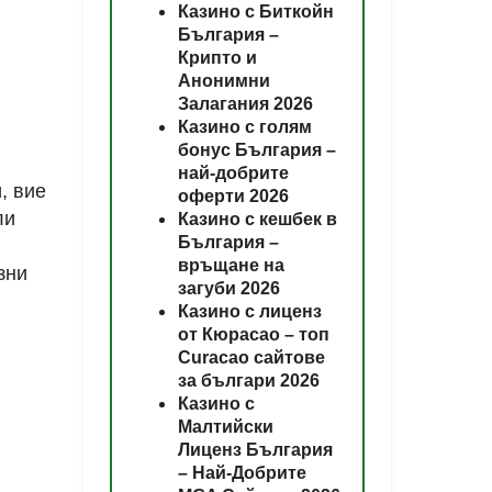
Казино с Биткойн
България –
Крипто и
Анонимни
Залагания 2026
Казино с голям
бонус България –
най-добрите
, вие
оферти 2026
ли
Казино с кешбек в
България –
връщане на
зни
загуби 2026
Казино с лиценз
от Кюрасао – топ
Curacao сайтове
за българи 2026
Казино с
Малтийски
Лиценз България
– Най-Добрите