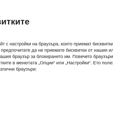
витките
йт с настройки на браузъра, които приемат бисквитки
о предпочитате да не приемате бисквитки от нашия и
вашия браузър за блокирането им. Повечето браузъри
тките в менютата „Опции“ или „Настройки“. Ето поле
азлични браузъри: