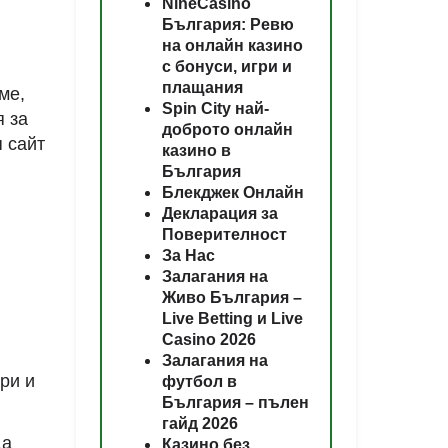
NineCasino
България: Ревю
на онлайн казино
с бонуси, игри и
плащания
ме,
Spin City най-
я за
доброто онлайн
 сайт
казино в
България
Блекджек Онлайн
Декларация за
Поверителност
За Нас
Залагания на
Живо България –
Live Betting и Live
Casino 2026
Залагания на
ри и
футбол в
България – пълен
гайд 2026
да
Казино без