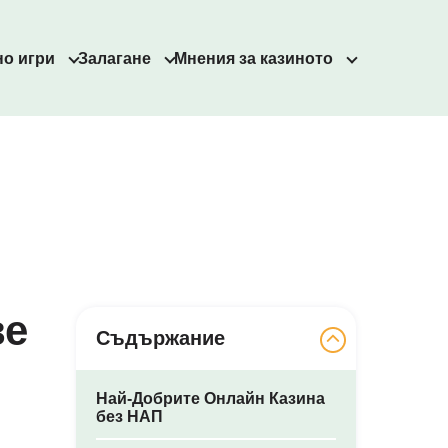
но игри
Залагане
Мнения за казиното
ве
Съдържание
Най-Добрите Онлайн Казина
без НАП