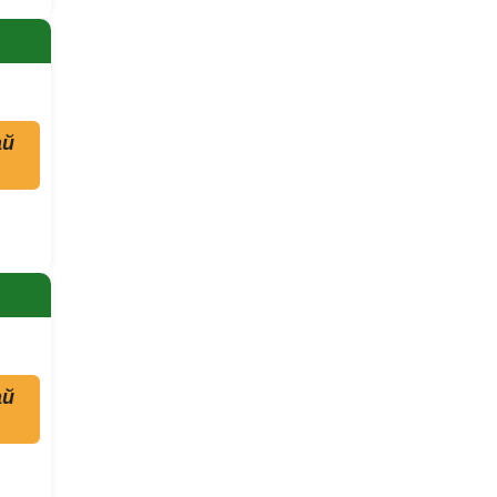
ай
ай