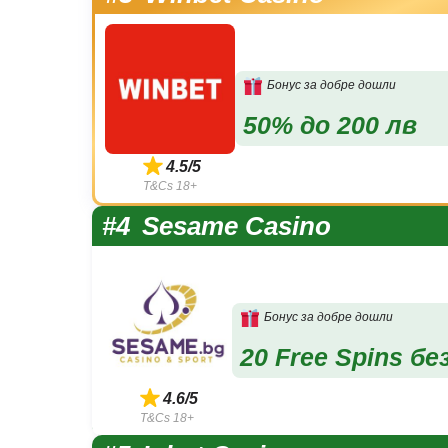
Бонус за добре дошли
50% до 200 лв
4.5/5
T&Cs 18+
#4
Sesame Casino
Бонус за добре дошли
20 Free Spins б
4.6/5
T&Cs 18+