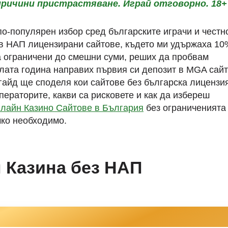
причини пристрастяване. Играй отговорно. 18+
по-популярен избор сред българските играчи и честн
 в НАП лицензирани сайтове, където ми удържаха 10
а ограничени до смешни суми, реших да пробвам
лата година направих първия си депозит в MGA сайт
 гайд ще споделя кои сайтове без българска лицензи
ператорите, какви са рисковете и как да избереш
лайн Казино Сайтове в България
без ограниченията
чко необходимо.
 Казина без НАП