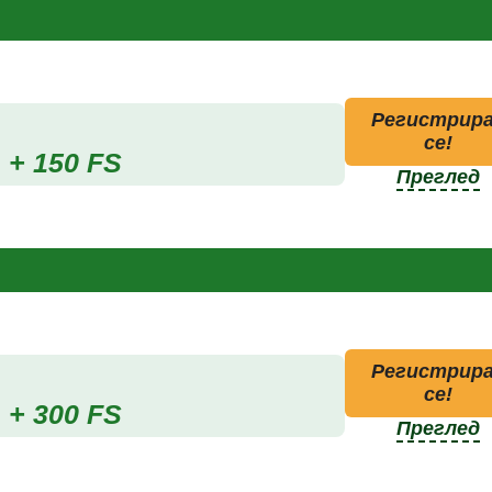
Регистрир
се!
 + 150 FS
Преглед
Регистрир
се!
 + 300 FS
Преглед