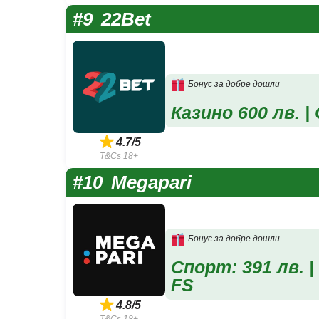
#9
22Bet
Бонус за добре дошли
Казино 600 лв. |
4.7/5
T&Cs 18+
#10
Megapari
Бонус за добре дошли
Спорт: 391 лв. |
FS
4.8/5