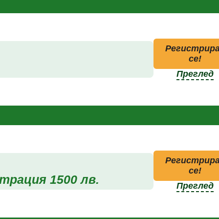
Регистрир
се!
Преглед
Регистрир
се!
трация 1500 лв.
Преглед