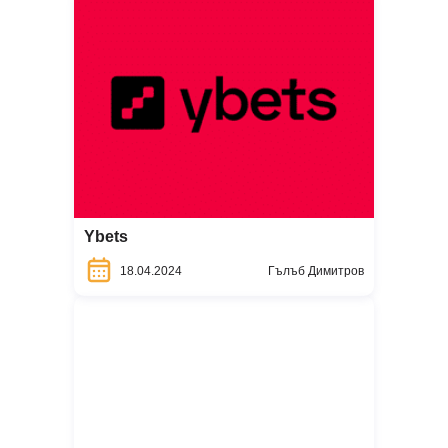
Ybets
18.04.2024
Гълъб Димитров