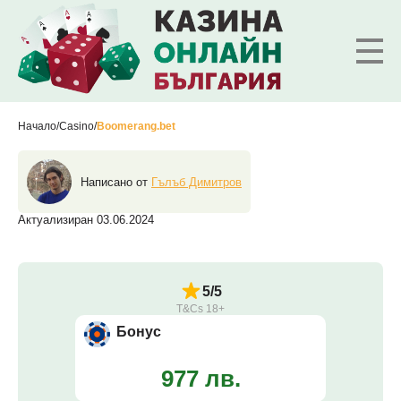
Начало
/
Casino
/
Boomerang.bet
Написано от
Гълъб Димитров
Актуализиран 03.06.2024
5/5
T&Cs 18+
Бонус
977 лв.