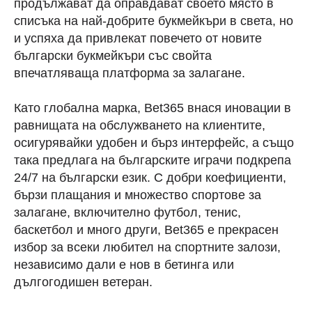
продължават да оправдават своето място в
списъка на най-добрите букмейкъри в света, но
и успяха да привлекат повечето от новите
български букмейкъри със свойта
впечатляваща платформа за залагане.
Като глобална марка, Bet365 внася иновации в
равнищата на обслужването на клиентите,
осигурявайки удобен и бърз интерфейс, а също
така предлага на българските играчи подкрепа
24/7 на български език. C добри коефициенти,
бързи плащания и множество спортове за
залагане, включително футбол, тенис,
баскетбол и много други, Bet365 е прекрасен
избор за всеки любител на спортните залози,
независимо дали е нов в бетинга или
дългогодишен ветеран.