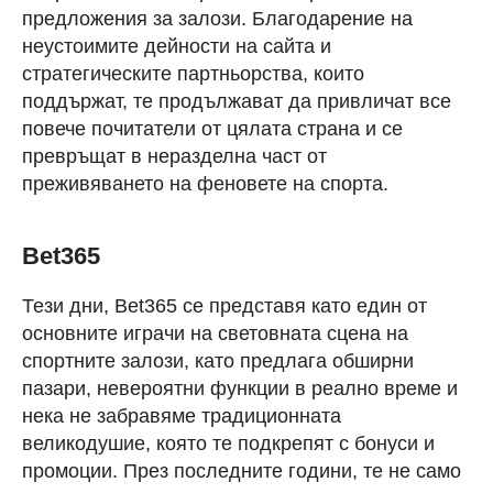
предложения за залози. Благодарение на
неустоимите дейности на сайта и
стратегическите партньорства, които
поддържат, те продължават да привличат все
повече почитатели от цялата страна и се
превръщат в неразделна част от
преживяването на феновете на спорта.
Bet365
Тези дни, Bet365 се представя като един от
основните играчи на световната сцена на
спортните залози, като предлага обширни
пазари, невероятни функции в реално време и
нека не забравяме традиционната
великодушие, която те подкрепят с бонуси и
промоции. През последните години, те не само