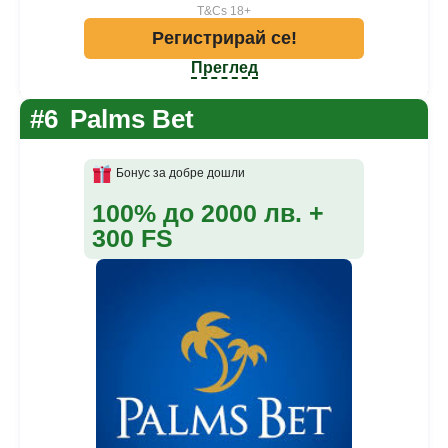
T&Cs 18+
Регистрирай се!
Преглед
#6
Palms Bet
Бонус за добре дошли
100% до 2000 лв. +
300 FS