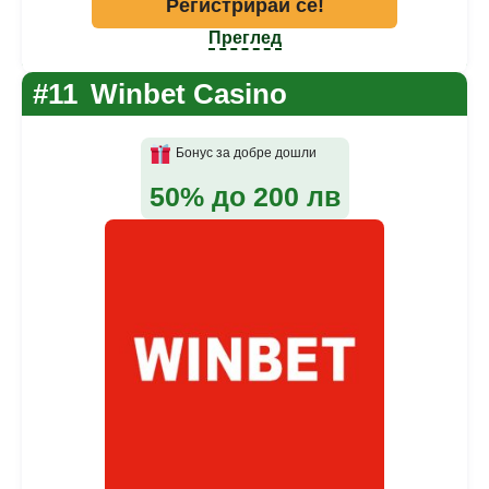
Регистрирай се!
Преглед
#11
Winbet Casino
Бонус за добре дошли
50% до 200 лв