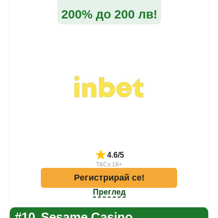
200% до 200 лв!
4.6/5
T&Cs 18+
Регистрирай се!
Преглед
#10
Sesame Casino