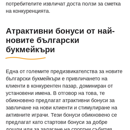
потребителите извличат доста ползи за сметка
на конкуренцията.
Атрактивни бонуси от най-
новите български
букмейкъри
Една от големите предизвикателства за новите
български букмейкъри е привличането на
клиенти в конкурентен пазар, доминиран от
установени имена. В отговор на това, те
обикновено предлагат атрактивни бонуси за
завличане на нови клиенти и стимулиране на
активните играчи. Тези бонуси обикновено се
предлагат като стартови бонуси за добре
дошли или за залагане на спортни събития.