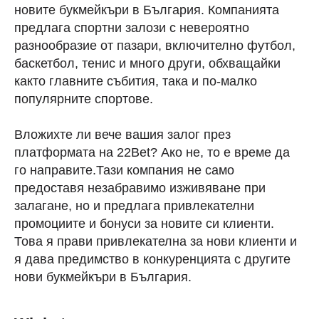
новите букмейкъри в България. Компанията
предлага спортни залози с невероятно
разнообразие от пазари, включително футбол,
баскетбол, тенис и много други, обхващайки
както главните събития, така и по-малко
популярните спортове.
Вложихте ли вече вашия залог през
платформата на 22Bet? Ако не, то е време да
го направите.Тази компания не само
предоставя незабравимо изживяване при
залагане, но и предлага привлекателни
промоциите и бонуси за новите си клиенти.
Това я прави привлекателна за нови клиенти и
я дава предимство в конкуренцията с другите
нови букмейкъри в България.