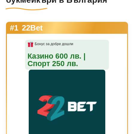
#1
22Bet
Бонус за добре дошли
Казино 600 лв. |
Спорт 250 лв.