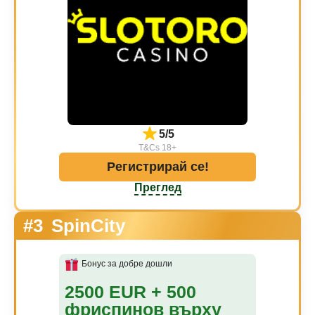
5/5
T&Cs 18+
Регистрирай се!
Преглед
#3
SpinCity
Бонус за добре дошли
2500 EUR + 500
фриспинов върху