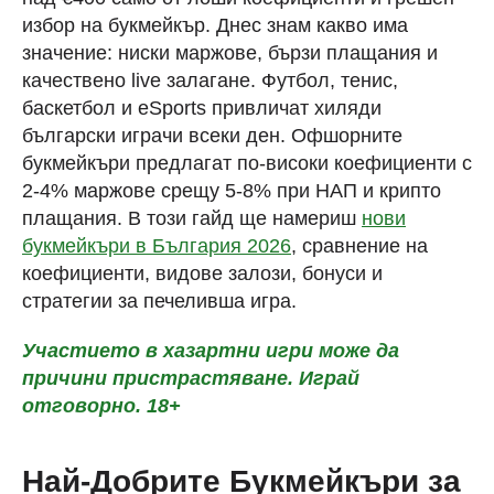
избор на букмейкър. Днес знам какво има
значение: ниски маржове, бързи плащания и
качествено live залагане. Футбол, тенис,
баскетбол и eSports привличат хиляди
български играчи всеки ден. Офшорните
букмейкъри предлагат по-високи коефициенти с
2-4% маржове срещу 5-8% при НАП и крипто
плащания. В този гайд ще намериш
нови
букмейкъри в България 2026
, сравнение на
коефициенти, видове залози, бонуси и
стратегии за печеливша игра.
Участието в хазартни игри може да
причини пристрастяване. Играй
отговорно. 18+
Най-Добрите Букмейкъри за