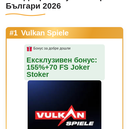
Българи 2026
#1
Vulkan Spiele
Бонус за добре дошли
Ексклузивен бонус:
155%+70 FS Joker
Stoker