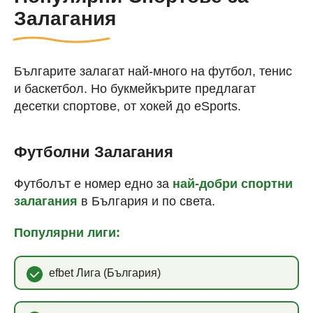
Залагания
Българите залагат най-много на футбол, тенис
и баскетбол. Но букмейкърите предлагат
десетки спортове, от хокей до eSports.
Футболни Залагания
Футболът е номер едно за
най-добри спортни
залагания
в България и по света.
Популярни лиги:
efbet Лига (България)