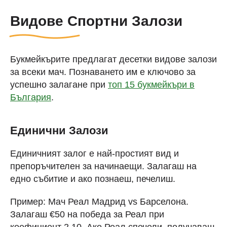
Видове Спортни Залози
Букмейкърите предлагат десетки видове залози
за всеки мач. Познаването им е ключово за
успешно залагане при
топ 15 букмейкъри в
България
.
Единични Залози
Единичният залог е най-простият вид и
препоръчителен за начинаещи. Залагаш на
едно събитие и ако познаеш, печелиш.
Пример: Мач Реал Мадрид vs Барселона.
Залагаш €50 на победа за Реал при