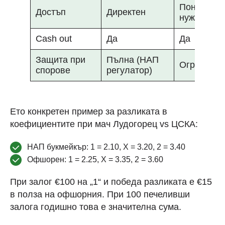
Понякога
Достъп
Директен
нужен VP
Cash out
Да
Да
Защита при
Пълна (НАП
Ограничен
спорове
регулатор)
Ето конкретен пример за разликата в
коефициентите при мач Лудогорец vs ЦСКА:
НАП букмейкър: 1 = 2.10, X = 3.20, 2 = 3.40
Офшорен: 1 = 2.25, X = 3.35, 2 = 3.60
При залог €100 на „1“ и победа разликата е €15
в полза на офшорния. При 100 печеливши
залога годишно това е значителна сума.