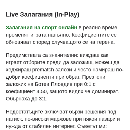
Live Залагания (In-Play)
Залагания на спорт онлайн
в реално време
променят играта напълно. Коефициентите се
обновяват според случващото се на терена.
Предимствата са значителни: виждаш как
играят отборите преди да заложиш, можеш да
хеджираш prematch залози и често намираш по-
добри коефициенти при обрат. През юни
заложих на Ботев Пловдив при 0:1 с
коефициент 4.50, защото видях че доминират.
Обърнаха до 3:1.
Недостатъците включват бързи решения под
натиск, по-високи маржове при някои пазари и
нужда от стабилен интернет. Съветът ми: