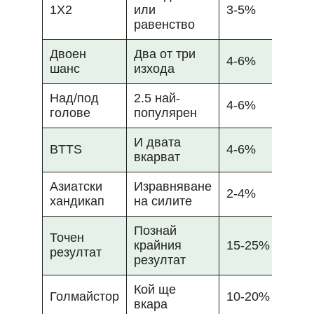
1X2
или
3-5%
равенство
Двоен
Два от три
4-6%
шанс
изхода
Над/под
2.5 най-
4-6%
голове
популярен
И двата
BTTS
4-6%
вкарват
Азиатски
Изравняване
2-4%
хандикап
на силите
Познай
Точен
крайния
15-25%
резултат
резултат
Кой ще
Голмайстор
10-20%
вкара