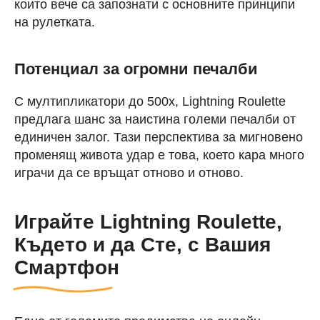
които вече са запознати с основните принципи
на рулетката.
Потенциал за огромни печалби
С мултипликатори до 500x, Lightning Roulette
предлага шанс за наистина големи печалби от
единичен залог. Тази перспектива за мигновено
променящ живота удар е това, което кара много
играчи да се връщат отново и отново.
Играйте Lightning Roulette,
Където и да Сте, с Вашия
Смартфон