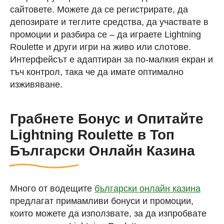
сайтовете. Можете да се регистрирате, да
депозирате и теглите средства, да участвате в
промоции и разбира се – да играете Lightning
Roulette и други игри на живо или слотове.
Интерфейсът е адаптиран за по-малкия екран и
тъч контрол, така че да имате оптимално
изживяване.
Грабнете Бонус и Опитайте
Lightning Roulette в Топ
Български Онлайн Казина
Много от водещите
български онлайн казина
предлагат примамливи бонуси и промоции,
които можете да използвате, за да изпробвате