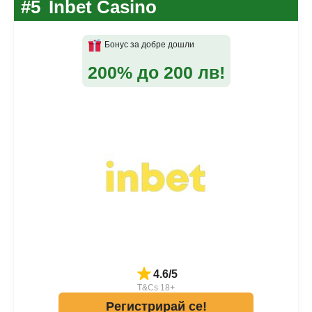
#5
Inbet Casino
Бонус за добре дошли
200% до 200 лв!
4.6/5
T&Cs 18+
Регистрирай се!