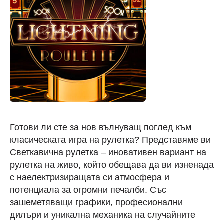
Готови ли сте за нов вълнуващ поглед към
класическата игра на рулетка? Представяме ви
Светкавична рулетка – иновативен вариант на
рулетка на живо, който обещава да ви изненада
с наелектризиращата си атмосфера и
потенциала за огромни печалби. Със
зашеметяващи графики, професионални
дилъри и уникална механика на случайните