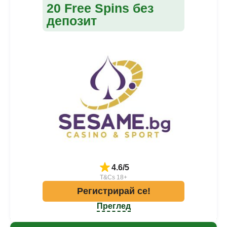
20 Free Spins без
депозит
4.6/5
T&Cs 18+
Регистрирай се!
Преглед