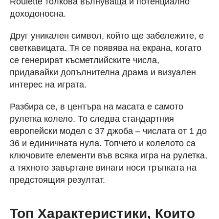
Roulette толкова вълнуваща и потенциално
доходоносна.
Друг уникален символ, който ще забележите, е
светкавицата. Тя се появява на екрана, когато
се генерират късметлийските числа,
придавайки допълнителна драма и визуален
интерес на играта.
Разбира се, в центъра на масата е самото
рулетка колело. То следва стандартния
европейски модел с 37 джоба – числата от 1 до
36 и единичната нула. Топчето и колелото са
ключовите елементи във всяка игра на рулетка,
а тяхното завъртане винаги носи тръпката на
предстоящия резултат.
Топ Характеристики, Които