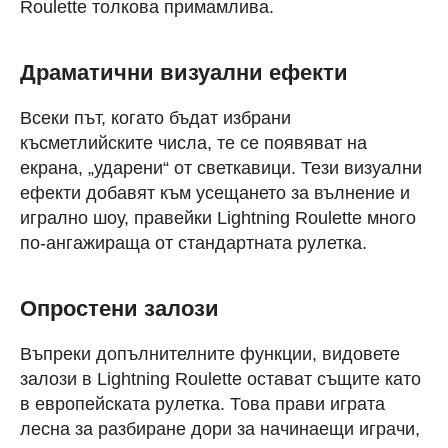
Roulette толкова примамлива.
Драматични визуални ефекти
Всеки път, когато бъдат избрани
късметлийските числа, те се появяват на
екрана, „ударени“ от светкавици. Тези визуални
ефекти добавят към усещането за вълнение и
игрално шоу, правейки Lightning Roulette много
по-ангажираща от стандартната рулетка.
Опростени залози
Въпреки допълнителните функции, видовете
залози в Lightning Roulette остават същите като
в европейската рулетка. Това прави играта
лесна за разбиране дори за начинаещи играчи,