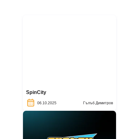
SpinCity
06.10.2025
Гълъб Димитров