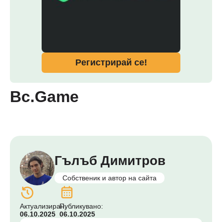
Регистрирай се!
Bc.Game
Гълъб Димитров
Собственик и автор на сайта
Актуализиран:
Публикувано:
06.10.2025
06.10.2025