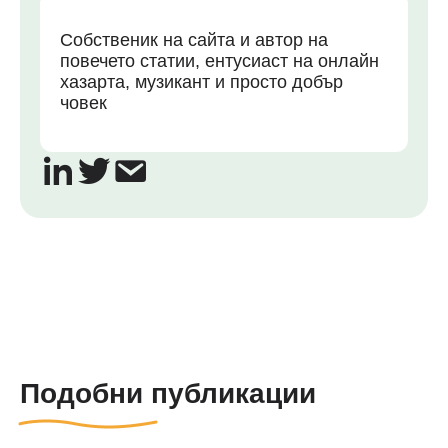
Собственик на сайта и автор на
повечето статии, ентусиаст на онлайн
хазарта, музикант и просто добър
човек
Подобни публикации