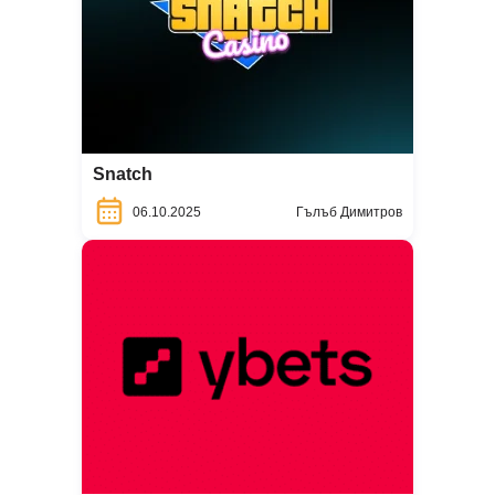
Snatch
06.10.2025
Гълъб Димитров