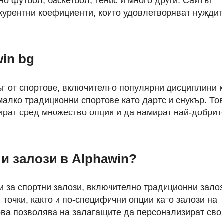
но футбол, баскетбол, тенис и много други. Сайтът
нкурентни коефициенти, които удовлетворяват нуждит
in bg
ъг от спортове, включително популярни дисциплини 
-малко традиционни спортове като дартс и снукър. То
ират сред множество опции и да намират най-добрит
ни залози в Alphawin?
и за спортни залози, включително традиционни зало
 точки, както и по-специфични опции като залози на
ова позволява на залагащите да персонализират сво