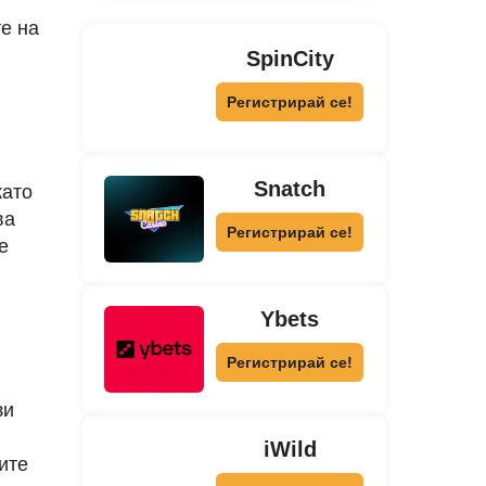
е на
SpinCity
Регистрирай се!
Snatch
като
ва
Регистрирай се!
е
Ybets
Регистрирай се!
зи
iWild
ите