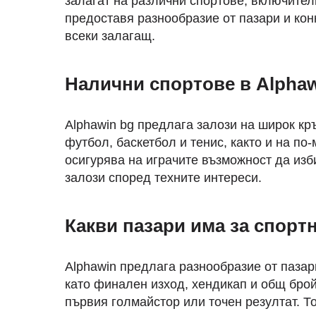
залагат на различни спортове, включител
предоставя разнообразие от пазари и ко
всеки залагащ.
Налични спортове в Alphaw
Alphawin bg предлага залози на широк кр
футбол, баскетбол и тенис, както и на по
осигурява на играчите възможност да изб
залози според техните интереси.
Какви пазари има за спорт
Alphawin предлага разнообразие от пазар
като финален изход, хендикап и общ брой
първия голмайстор или точен резултат. Т