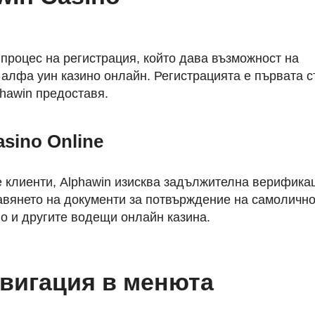
 процес на регистрация, който дава възможност на
а алфа уин казино онлайн. Регистрацията е първата с
phawin предоставя.
sino Online
е клиенти, Alphawin изисква задължителна верифика
авянето на документи за потвърждение на самолично
но и другите водещи онлайн казина.
авигация в менюта