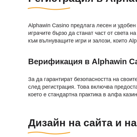
Alphawin Casino предлага лесен и удобен
играчите бързо да станат част от света н
към вълнуващите игри и залози, които Al
Верификация в Alphawin Ca
За да гарантират безопасността на своит
след регистрация. Това включва предост
което е стандартна практика в алфа кази
Дизайн на сайта и н