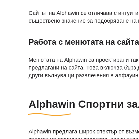
Сайтът на Alphawin се отличава с интуити
съществено значение за подобряване на 
Работа с менютата на сайта
Менютата на Alphawin са проектирани така
предлагани на сайта. Това включва бърз д
други вълнуващи развлечения в алфауин 
Alphawin Спортни з
Alphawin предлага широк спектър от възм