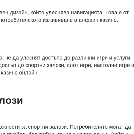
вен дизайн, който улеснява навигацията. Това е от
потребителското изживяване в алфаин казино.
, че да улеснят достъпа до различни игри и услуги,
остъп до спортни залози, слот игри, настолни игри 
казино онлайн.
алози
ожности за спортни залози. Потребителите могат да