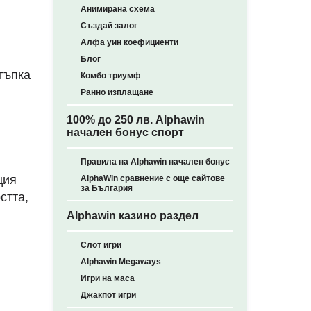
Анимирана схема
Създай залог
Алфа уин коефициенти
Блог
тъпка
Комбо триумф
Ранно изплащане
100% до 250 лв. Alphawin
начален бонус спорт
Правила на Alphawin начален бонус
ция
AlphaWin сравнение с още сайтове
за България
стта,
Alphawin казино раздел
Слот игри
Alphawin Megaways
Игри на маса
Джакпот игри