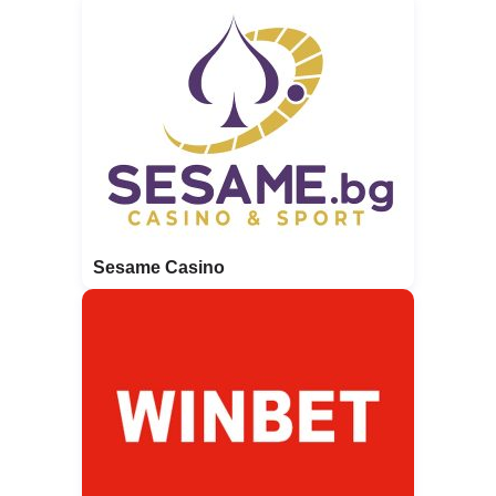
Sesame Casino