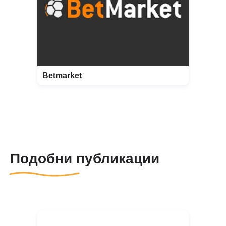
Betmarket
Подобни публикации