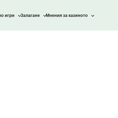
но игри
Залагане
Мнения за казиното