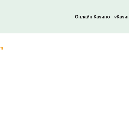
Онлайн Казино
Кази
tm