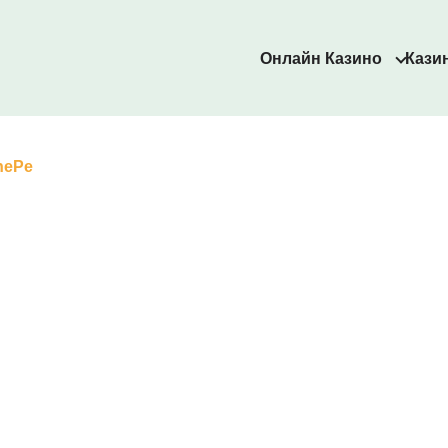
Онлайн Казино
Кази
nePe