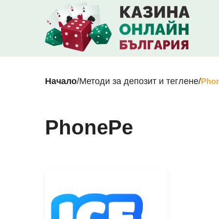
Начало
/
Методи за депозит и теглене
/
Pho
PhonePe