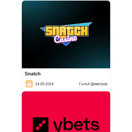
Snatch
24.05.2024
Гълъб Димитров