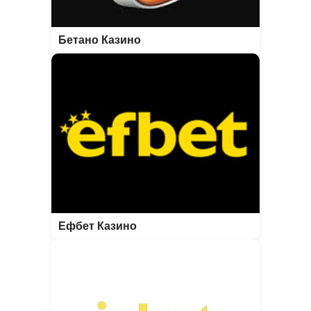
Бетано Казино
Ефбет Казино