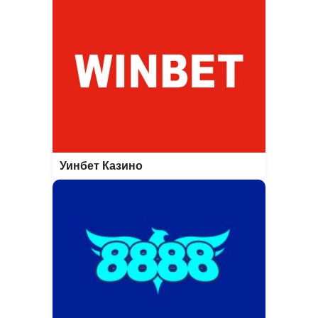
Уинбет Казино