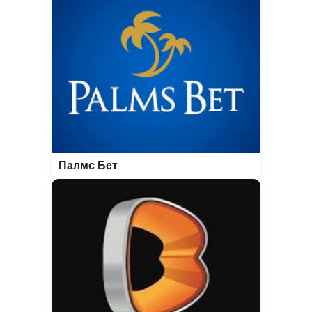
Палмс Бет