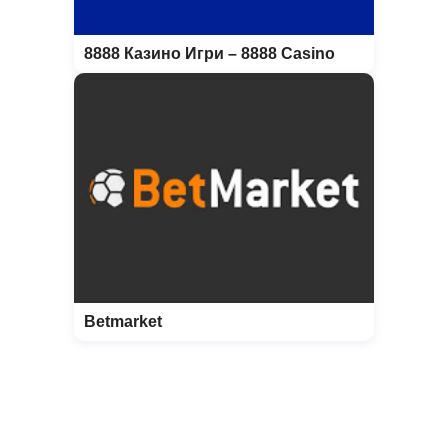
8888 Казино Игри – 8888 Casino
Betmarket