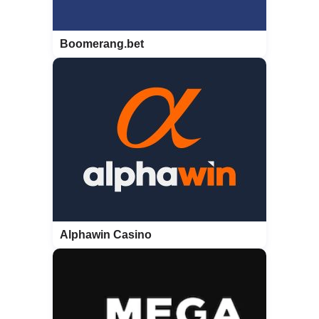
Boomerang.bet
Alphawin Casino