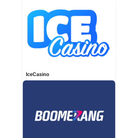
IceCasino