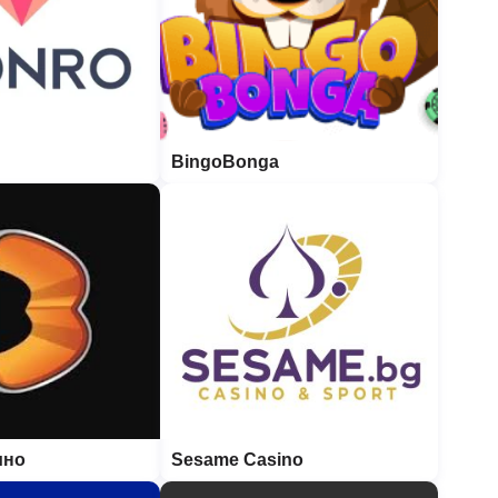
BingoBonga
ино
Sesame Casino