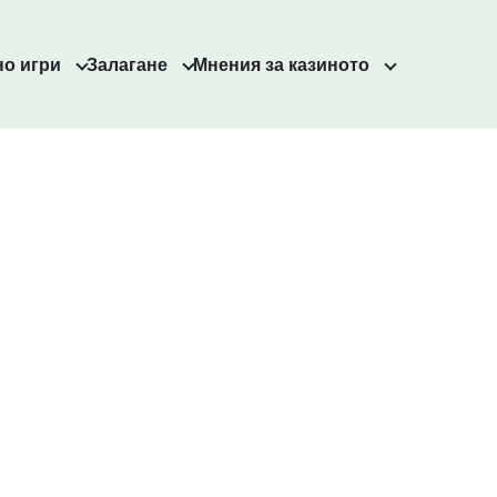
но игри
Залагане
Мнения за казиното