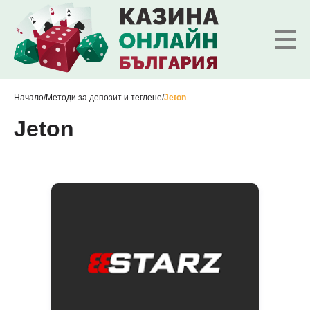
Начало
/
Методи за депозит и теглене
/
Jeton
Jeton