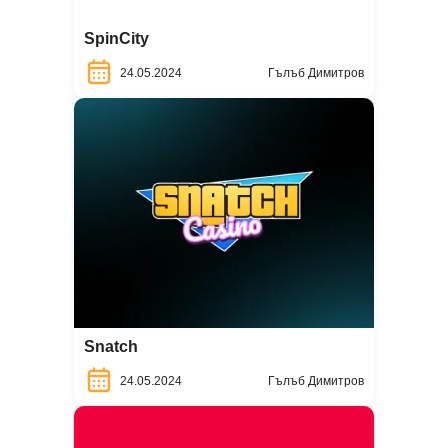
SpinCity
24.05.2024
Гълъб Димитров
Snatch
24.05.2024
Гълъб Димитров