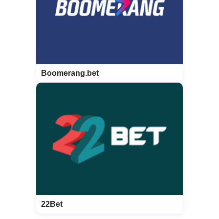
Boomerang.bet
22Bet