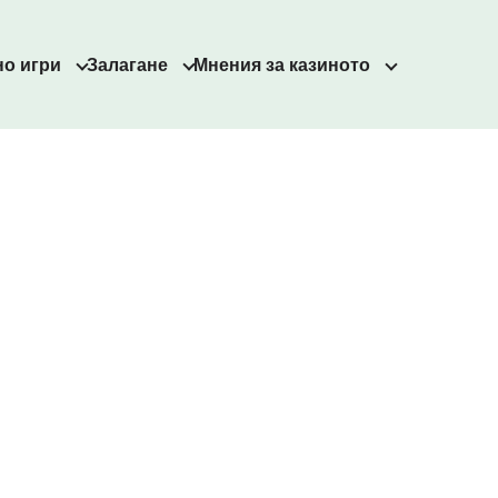
но игри
Залагане
Мнения за казиното