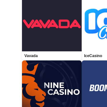
Vavada
IceCasino