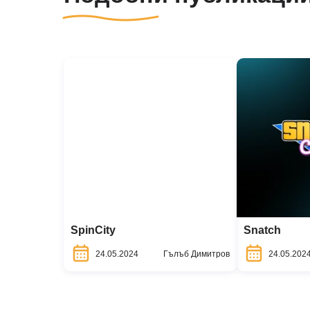
SpinCity
Snatch
24.05.2024
Гълъб Димитров
24.05.202