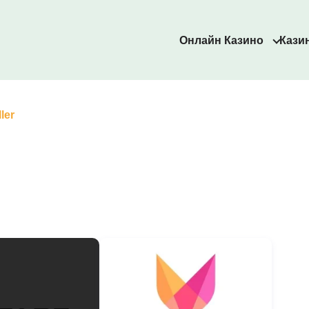
Онлайн Казино
Кази
ler