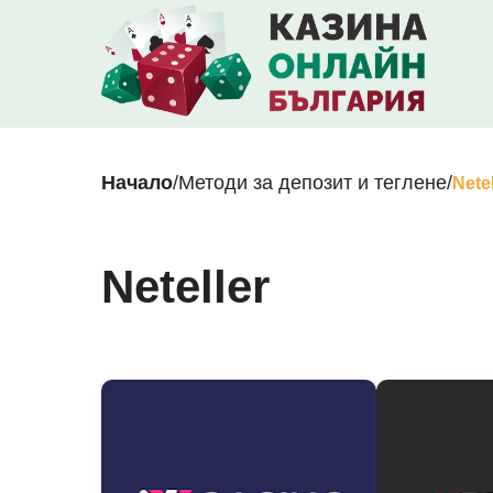
Начало
/
Методи за депозит и теглене
/
Netel
Neteller