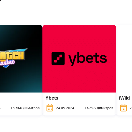
Ybets
iWild
4
Гълъб Димитров
24.05.2024
Гълъб Димитров
2