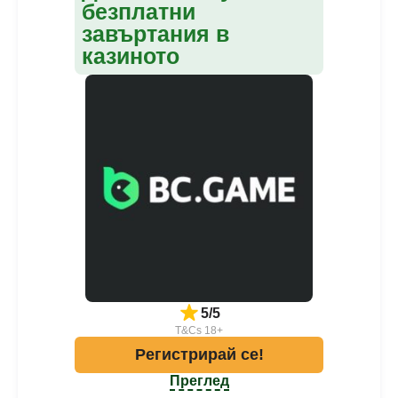
безплатни
завъртания в
казиното
5/5
T&Cs 18+
Регистрирай се!
Преглед