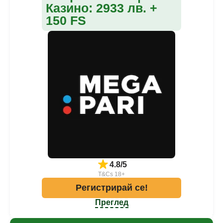
Казино: 2933 лв. +
150 FS
4.8/5
T&Cs 18+
Регистрирай се!
Преглед