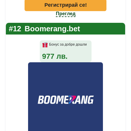
Регистрирай се!
Преглед
#12
Boomerang.bet
Бонус за добре дошли
977 лв.