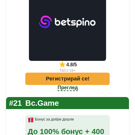
4.8/5
T&Cs 18+
Регистрирай се!
Преглед
#21
Bc.Game
Бонус за добре дошли
До 100% бонус + 400