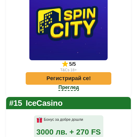
5/5
T&Cs 18+
Регистрирай се!
Преглед
#15
IceCasino
Бонус за добре дошли
3000 лв. + 270 FS