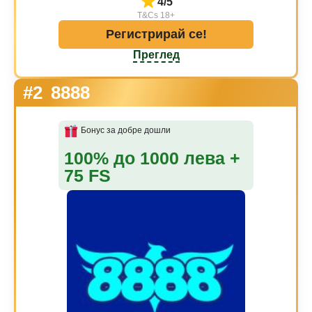
4/5
T&Cs 18+
Регистрирай се!
Преглед
#2
8888
Бонус за добре дошли
100% до 1000 лева +
75 FS