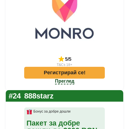
5/5
T&Cs 18+
Регистрирай се!
Преглед
#24
888starz
Бонус за добре дошли
Пакет за добре