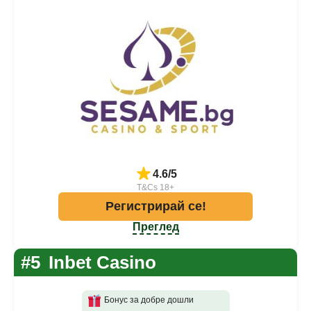
4.6/5
T&Cs 18+
Регистрирай се!
Преглед
#5
Inbet Casino
Бонус за добре дошли